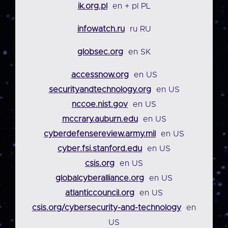
ik.org.pl
en + pl PL
infowatch.ru
ru RU
globsec.org
en SK
accessnow.org
en US
securityandtechnology.org
en US
nccoe.nist.gov
en US
mccrary.auburn.edu
en US
cyberdefensereview.army.mil
en US
cyber.fsi.stanford.edu
en US
csis.org
en US
globalcyberalliance.org
en US
atlanticcouncil.org
en US
csis.org/cybersecurity-and-technology
en
US