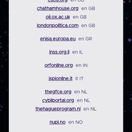
chathamhouse.org
en GB
oii.ox.ac.uk
en GB
londonpolitica.com
en GB
enisa.europa.eu
en GR
inss.org.il
en IL
orfonline.org
en IN
ispionline.it
it IT
thegfce.org
en NL
cybilportal.org
en NL
thehagueprogram.nl
en NL
nupi.no
en NO