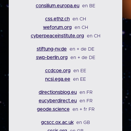
consilium.europa.eu
en BE
css.ethz.ch
en CH
weforum.org
en CH
cyberpeaceinstitute.org
en CH
stiftung-nv.de
en + de DE
swp-berlin.org
en + de DE
ccdcoe.org
en EE
ncsi.ega.ee
en EE
directionsblog.eu
en FR
eucyberdirect.eu
en FR
geode.science
en + fr FR
gcscc.ox.ac.uk
en GB
cscis.org
en GB