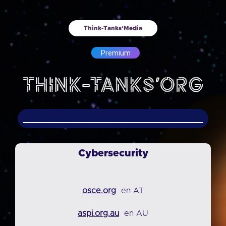
Think-Tanks'Media
Premium
Cybersecurity
osce.org
en AT
aspi.org.au
en AU